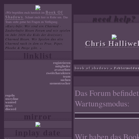
»Wir begrüßen euch herzlich im
Book Of
need help?
Shadows
. Schaut euch hier in Ruhe um. Das
Team steht gerne bei Fragen zu Verfügung.
»Kurz-Info: Wir sind ein Charmed -
Zauberhafte Hexen Forum und wir spielen
im Jahr 2026 die Kids der drei(vier)
Charmed Hexen. Wir Spielen das alte
Chris Halliwe
Charmed nach in dem es Prue, Piper,
Phoebe & Paige gibt. «
linklist
registrieren
mitglieder
» Fehlermeldu
book of shadows
avatarliste
zweitcharaktere
team
suchen
szenentracker
Das Forum befindet
regeln
storyline
Wartungsmodus:
wanted
news
discord
mirror
inplay date
Wir haben das Book