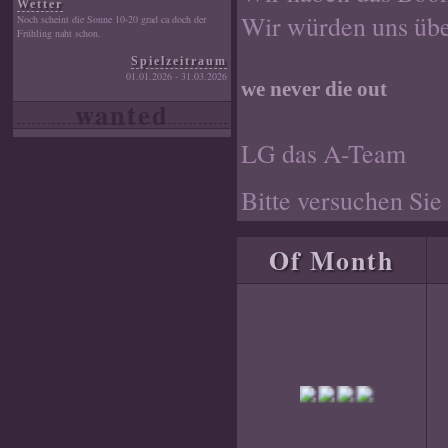
Wetter
Wir würden uns über
Noch scheint die Sonne 10-20 grad ca doch der
Frühling naht schon.
Spielzeitraum
01.01.2026 - 31.03.2026
we never die out
wanted
LG das A-Team
Bitte versuchen Sie
Of Month