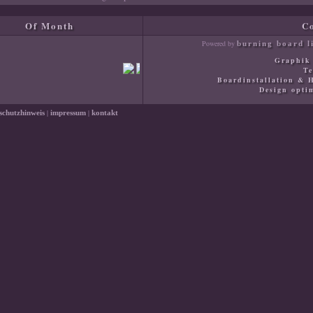
Of Month
C
Powered by
burning board li
Graphik
Te
Boardinstallation & 
Design optim
|
|
schutzhinweis
impressum
kontakt