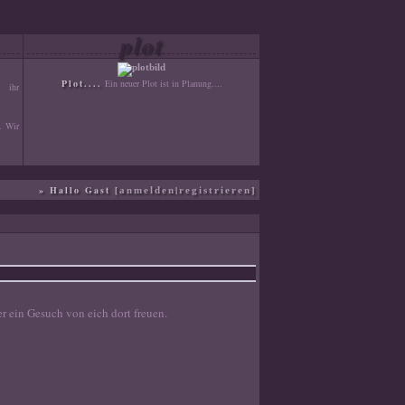
plot
Plot....
Ein neuer Plot ist in Planung....
, ihr
n. Wir
d der
» Hallo Gast [
|
]
anmelden
registrieren
 ein Gesuch von eich dort freuen.