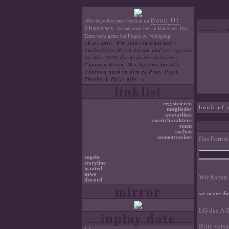
»Wir begrüßen euch herzlich im
Book Of
Shadows
. Schaut euch hier in Ruhe um. Das
Team steht gerne bei Fragen zu Verfügung.
»Kurz-Info: Wir sind ein Charmed -
Zauberhafte Hexen Forum und wir spielen
im Jahr 2026 die Kids der drei(vier)
Charmed Hexen. Wir Spielen das alte
Charmed nach in dem es Prue, Piper,
Phoebe & Paige gibt. «
linklist
registrieren
book of 
mitglieder
avatarliste
zweitcharaktere
team
suchen
Das Forum 
szenentracker
regeln
storyline
wanted
news
Wir haben 
discord
mirror
we never di
LG das A-
inplay date
Bitte vers