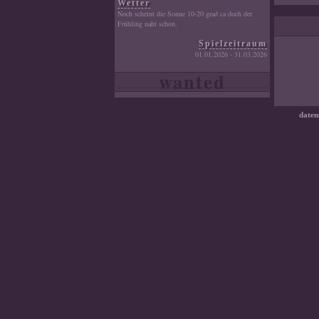
Wetter
Noch scheint die Sonne 10-20 grad ca doch der
Frühling naht schon.
Spielzeitraum
01.01.2026 - 31.03.2026
wanted
daten