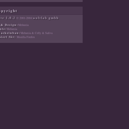
opyright
© 2001-2004
te 1.0.2
woltlab gmbh
 & Design:
Melnecia
xte:
Melnecia
Hackeinbau:
Melnecia & Celly & Saliva
iert für:
Mozilla Firefox