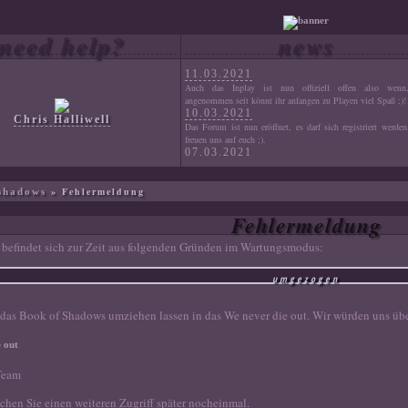
need help?
news
11.03.2021
Auch das Inplay ist nun offiziell offen also wenn
angenommen seit könnt ihr anfangen zu Playen viel Spaß ;)!
10.03.2021
Chris Halliwell
Das Forum ist nun eröffnet, es darf sich registriert werde
freuen uns auf euch ;).
07.03.2021
Der Aufbau des Forums. Die Inhalte werden eingefügt un
Feinschliff ist in Arbeit.
» Fehlermeldung
shadows
Fehlermeldung
befindet sich zur Zeit aus folgenden Gründen im Wartungsmodus:
umgezogen
das Book of Shadows umziehen lassen in das We never die out. Wir würden uns über
e out
Team
uchen Sie einen weiteren Zugriff später nocheinmal.