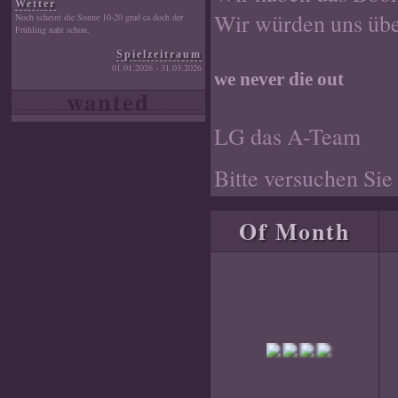
Wetter
Wir würden uns über
Noch scheint die Sonne 10-20 grad ca doch der
Frühling naht schon.
Spielzeitraum
01.01.2026 - 31.03.2026
we never die out
wanted
LG das A-Team
Bitte versuchen Sie
Of Month