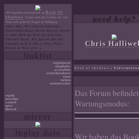
»Wir begrüßen euch herzlich im
Book Of
need help?
Shadows
. Schaut euch hier in Ruhe um. Das
Team steht gerne bei Fragen zu Verfügung.
»Kurz-Info: Wir sind ein Charmed -
Zauberhafte Hexen Forum und wir spielen
im Jahr 2026 die Kids der drei(vier)
Charmed Hexen. Wir Spielen das alte
Chris Halliwe
Charmed nach in dem es Prue, Piper,
Phoebe & Paige gibt. «
linklist
registrieren
mitglieder
» Fehlermeldu
book of shadows
avatarliste
zweitcharaktere
team
suchen
szenentracker
Das Forum befindet
regeln
storyline
Wartungsmodus:
wanted
news
discord
mirror
inplay date
Wir haben das Book